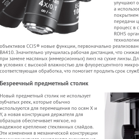
улучшают о
а использо
покрытием 
передачи ц
процесс в 
ROHS орга
технологии
объективов CCIS® новые функции, первоначально реализован
BA410. Значительно улучшилась рабочая дистанция, что снижа
при замене масляных (иммерсионных) линз на сухие линзы. Дл
в условиях с высокой влажностью для флуоресцентного микро
соответствующая обработка, что помогает продлить срок служ
Безреечный предметный столик
Новый предметный столик не использует
зубчатых реек, которые обычно
используются для перемещения по осям X и
Y, а новая конструкция держателя для
образцов обеспечивает мягкое, но
надежное крепление стеклянных слайдов.
Эти изменения в механической конструкции