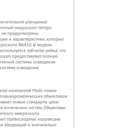
начительное улучшение
ентный микроскоп теперь
х не предусмотрено
ции и характеристики, которые
кроскопе BA410. В модели
спользуется зубчатая рейка, что
роскоп предоставляет полную
огенной системы освещения
 систему освещения.
ное компанией Motic новое
 планахроматических объективов
ливает новые стандарты цена-
ля оптических систем. Объективы
нтного микроскопа
ают превосходную коррекцию
х аберраций и значительно