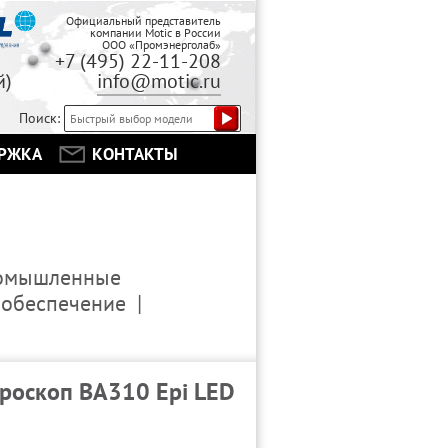
Официальный представитель
компании Motic в России
ООО «Промэнерголаб»
+7 (495) 22-11-208
сплатный)
info@motic.ru
Поиск:
РЖКА
КОНТАКТЫ
омышленные
обеспечение
роскоп BA310 Epi LED