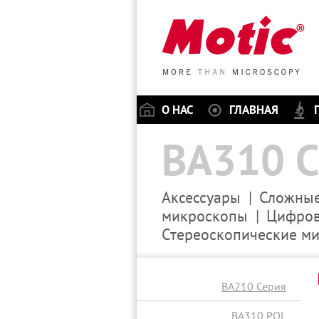
О НАС
ГЛАВНАЯ
BA310 С
Аксессуары
Сложные
микроскопы
Цифров
Стереоскопические м
BA210 Серия
BA310 POL