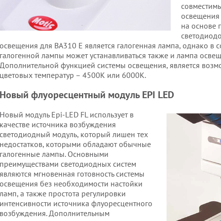
совместимы
освещения
на основе 
светодиодо
освещения для BA310 E является галогенная лампа, однако в 
галогенной лампы может устанавливаться также и лампа освещ
Дополнительной функцией системы освещения, является возм
цветовых температур – 4500К или 6000К.
Новый флуоресцентный модуль EPI LED
Новый модуль Epi-LED FL использует в
качестве источника возбуждения
светодиодный модуль, который лишен тех
недостатков, которыми обладают обычные
галогенные лампы. Основными
преимуществами светодиодных систем
являются мгновенная готовность системы
освещения без необходимости настойки
ламп, а также простота регулировки
интенсивности источника флуоресцентного
возбуждения. Дополнительным