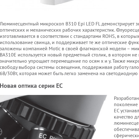
Люминесцентный микроскоп B310 Epi LED FL демонстрирует з
оптических и механических рабочих характеристик. Флуоресц
изготавливается в соответствии с стандартами ROHS, в которы
использование свинца, и поддерживает те же оптические функ
заложены компанией Motic в своей флагманской модели – ми
BA310E используется новый предметный столик, в котором не и
значительно упрощает перемещение по осям x и y. Также мик
свободу выбора системы освещения, поддерживая работу гал
6В/30Вт, которая может быть легко заменена на светодиодную
Новая оптика серии EC
Разработан
поколение
EC устанав
качество д
люминесце
обеспечив
сферически