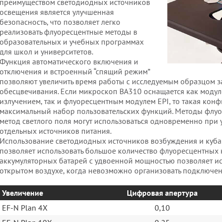
преимуществом светодиодных источников
освещения является улучшенная
безопасность, что позволяет легко
реализовать флуоресцентные методы в
образовательных и учебных программах
для школ и университетов.
Функция автоматического включения и
отключения и встроенный “спящий режим”
позволяют увеличить время работы с исследуемым образцом за
обесцвечивания. Если микроскоп BA310 оснащается как моду
излучением, так и флуоресцентным модулем EPI, то такая кон
максимальный набор пользовательских функций. Методы флу
метод светлого поля могут использоваться одновременно при
отдельных источников питания.
Использование светодиодных источников возбуждения и куба
позволяет использовать большое количество флуоресцентных 
аккумуляторных батарей с удвоенной мощностью позволяет ис
открытом воздухе, когда невозможно организовать подключен
Увеличение
Цифровая апертура
EF-N Plan 4X
0,10