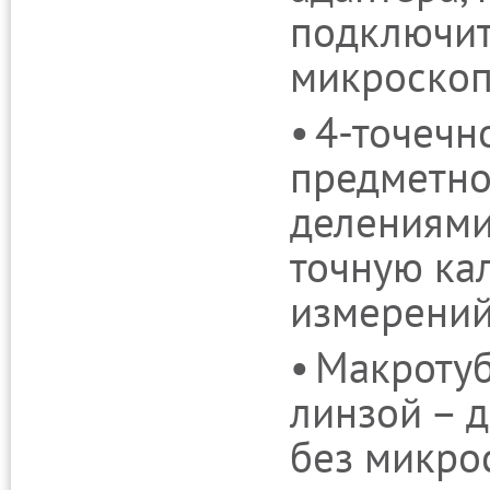
подключит
микроскоп
4-точечн
предметно
делениями
точную ка
измерений
Макротуб
линзой – 
без микро