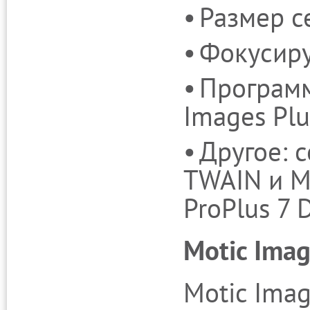
Размер се
Фокусиру
Программ
Images Plu
Другое: с
TWAIN и M
ProPlus 7 D
Motic Imag
Motic Imag