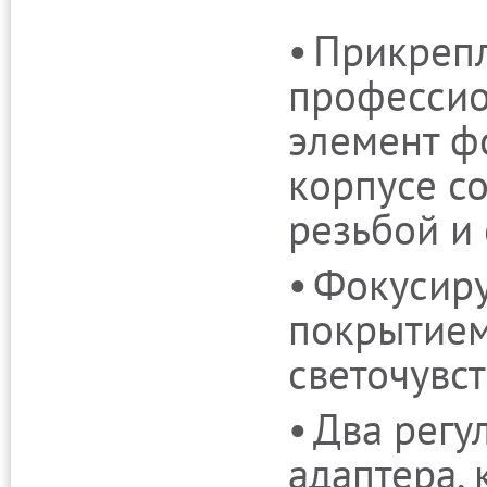
Прикрепл
профессио
элемент ф
корпусе с
резьбой и
Фокусиру
покрытием
светочувст
Два регу
адаптера, 