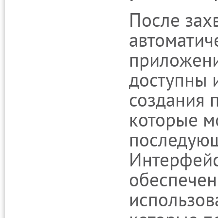
После зах
автоматич
приложени
доступны 
создания п
которые м
последующ
Интерфейс
обеспечен
использов