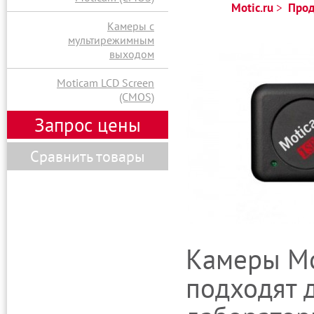
Motic.ru
Прод
Камеры с
мультирежимным
выходом
Moticam LCD Screen
(CMOS)
Запрос цены
Сравнить товары
Камеры Mo
подходят 