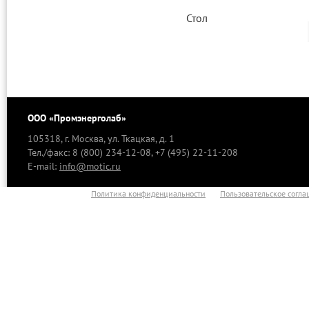
Стол
ООО «Промэнерголаб»
105318, г. Москва, ул. Ткацкая, д. 1
Тел./факс: 8 (800) 234-12-08, +7 (495) 22-11-208
E-mail:
info@motic.ru
Политика конфиденциальности
Пользовательское согл