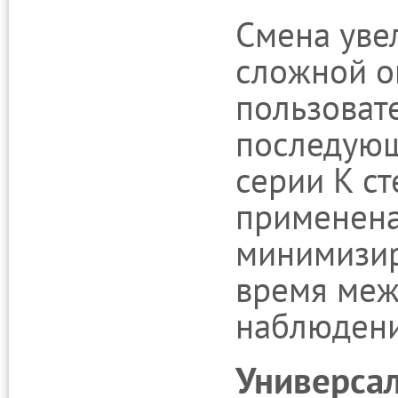
Смена уве
сложной о
пользоват
последующ
серии K с
применена
минимизи
время меж
наблюден
Универсал