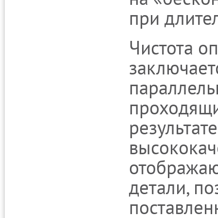
при длите
Чистота о
заключает
параллель
проходящи
результате
высококач
отобража
детали, п
поставлен