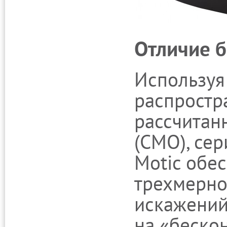
Отличие б
Используя
распростр
рассчитан
(СМО), се
Motic обе
трехмерно
искажений
на «беско