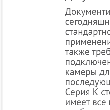
Документи
сегодняшн
стандартн
применени
также тре
подключен
камеры дл
последующ
Серия К с
имеет все