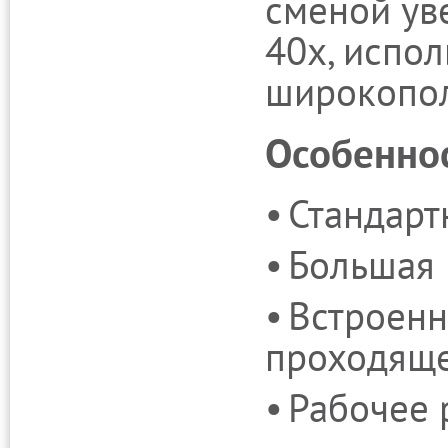
сменой уве
40х, испол
широкопол
Особеннос
Стандарт
Большая 
Встроенн
проходяще
Рабочее 